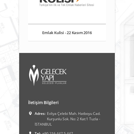
Emlak Kulisi - 22 Kasım 2016
İletişim Bilgileri
Adres:
Evliya Çelebi Mah. Hatboyu Cad.
Kurşunlu Sok. No: 2 Kat:1 Tuzla -
İSTANBUL
Tel:
+90 216 447 5 447