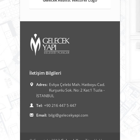
İletişim Bilgileri
Adres:
Evliya Çelebi Mah. Hatboyu Cad.
Kurşunlu Sok. No: 2 Kat:1 Tuzla -
İSTANBUL
Tel:
+90 216 447 5 447
Email:
bilgi@gelecekyapi.com